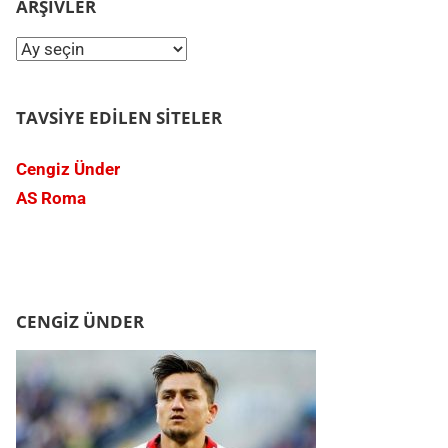
ARŞIVLER
Arşivler
TAVSIYE EDILEN SITELER
Cengiz Ünder
AS Roma
CENGIZ ÜNDER