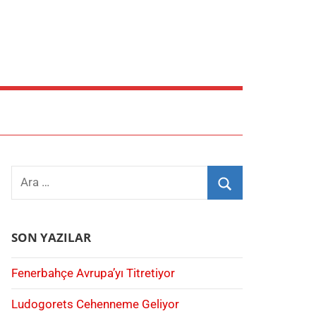
Search
for:
Ara
SON YAZILAR
Fenerbahçe Avrupa’yı Titretiyor
Ludogorets Cehenneme Geliyor