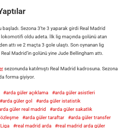
aptılar
 başladı. Sezona 3’te 3 yaparak girdi Real Madrid
okomotifi oldu adeta. İlk lig maçında golünü atan
den attı ve 2 maçta 3 gole ulaştı. Son oynanan lig
Real Madrid’in golünü yine Jude Bellingham attı.
er
sezonunda katılmıştı Real Madrid kadrosuna. Sezona
da forma giyiyor.
arda güler açıklama
arda güler asistleri
arda güler gol
arda güler istatistik
arda güler real madrid
arda güler sakatlık
 sözleşme
arda güler taraftar
arda güler transfer
 Liga
real madrid arda
real madrid arda güler