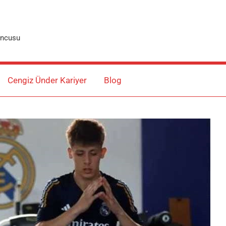
uncusu
Cengiz Ünder Kariyer
Blog