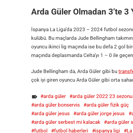
Arda Güler Olmadan 3’te 3 Y
İspanya La Liga’da 2023 – 2024 futbol sezonu
kulübü. Bu maçlarda Jude Bellingham takımın l
oyuncu ikinci lig maçında ise bu defa 2 gol bir
maçında deplasmanda Celta’yı 1 – 0 ile geçen 
Jude Bellingham da, Arda Güler gibi bu
transf
çok iyi giren oyuncu Arda Güler gibi orta saha
arda güler
arda güler 2022 23 sezonu
arda güler bonservis
arda güler fizik güç
arda güler jesus
arda güler jorge jesus
arda güler serbest mi kalacak
arda güler
futbol
futbol haberleri
ispanya ligi
La