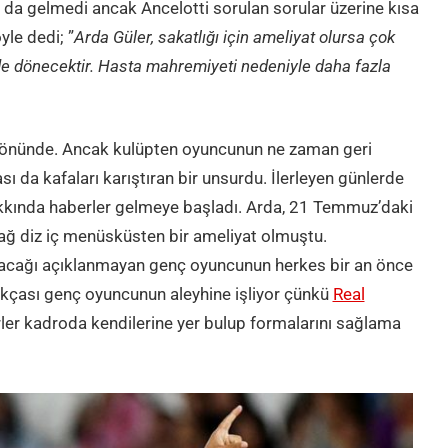
ama da gelmedi ancak Ancelotti sorulan sorular üzerine kısa
yle dedi; ”
Arda Güler, sakatlığı için ameliyat olursa çok
de dönecektir. Hasta mahremiyeti nedeniyle daha fazla
 yönünde. Ancak kulüpten oyuncunun ne zaman geri
ı da kafaları karıştıran bir unsurdu. İlerleyen günlerde
kkında haberler gelmeye başladı. Arda, 21 Temmuz’daki
 diz iç menüsküsten bir ameliyat olmuştu.
acağı açıklanmayan genç oyuncunun herkes bir an önce
çası genç oyuncunun aleyhine işliyor çünkü
Real
ler kadroda kendilerine yer bulup formalarını sağlama