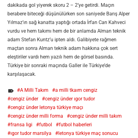
dakikada gol yiyerek skoru 2 – 2’ye getirdi. Maçın
berabere biteceği düşünülürken son saniyede Barış Alper
Yılmaz’ın sağ kanatta yaptığı ortada İrfan Can Kahveci
vurdu ve hem takımı hem de bir anlamda Alman teknik
adam Stefan Kuntz’u ipten aldı. Galibiyete rağmen
maçtan sonra Alman teknik adam hakkına çok sert
eleştiriler vardı hem yazılı hem de görsel basında.
Türkiye bir sonraki maçında Galler ile Türkiye’de
karşılaşacak.
A Milli Takım
a milli tkaım cengiz
cengiz ünder
cengiz ünder ıgor tudor
cengiz ünder letonya türkiye maçı
cengiz ünder milli forma
cengiz ünder milli takım
fransa ligi
futbol
futbol haberleri
ıgor tudor marsilya
letonya türkiye maç sonucu