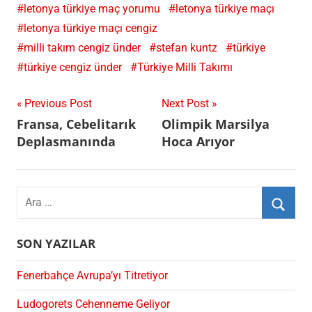
letonya türkiye maç yorumu
letonya türkiye maçı
letonya türkiye maçı cengiz
milli takım cengiz ünder
stefan kuntz
türkiye
türkiye cengiz ünder
Türkiye Milli Takımı
Yazı
Previous Post
Next Post
Fransa, Cebelitarık
Olimpik Marsilya
gezinmesi
Deplasmanında
Hoca Arıyor
Search
for:
Ara
SON YAZILAR
Fenerbahçe Avrupa’yı Titretiyor
Ludogorets Cehenneme Geliyor