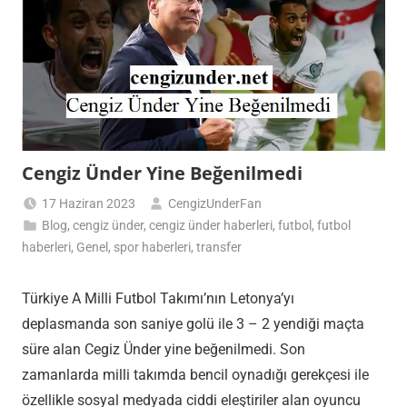
Cengiz Ünder Yine Beğenilmedi
17 Haziran 2023
CengizUnderFan
Blog
,
cengiz ünder
,
cengiz ünder haberleri
,
futbol
,
futbol
haberleri
,
Genel
,
spor haberleri
,
transfer
Türkiye A Milli Futbol Takımı’nın Letonya’yı
deplasmanda son saniye golü ile 3 – 2 yendiği maçta
süre alan Cegiz Ünder yine beğenilmedi. Son
zamanlarda milli takımda bencil oynadığı gerekçesi ile
özellikle sosyal medyada ciddi eleştiriler alan oyuncu