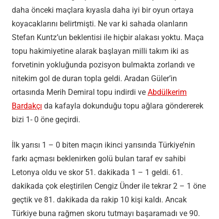
daha önceki maçlara kıyasla daha iyi bir oyun ortaya
koyacaklarını belirtmişti. Ne var ki sahada olanların
Stefan Kuntz’un beklentisi ile hiçbir alakası yoktu. Maça
topu hakimiyetine alarak başlayan milli takım iki as
forvetinin yokluğunda pozisyon bulmakta zorlandı ve
nitekim gol de duran topla geldi. Aradan Güler’in
ortasında Merih Demiral topu indirdi ve
Abdülkerim
Bardakçı
da kafayla dokunduğu topu ağlara göndererek
bizi 1- 0 öne geçirdi.
İlk yarısı 1 – 0 biten maçın ikinci yarısında Türkiye’nin
farkı açması beklenirken golü bulan taraf ev sahibi
Letonya oldu ve skor 51. dakikada 1 – 1 geldi. 61.
dakikada çok eleştirilen Cengiz Ünder ile tekrar 2 – 1 öne
geçtik ve 81. dakikada da rakip 10 kişi kaldı. Ancak
Türkiye buna rağmen skoru tutmayı başaramadı ve 90.