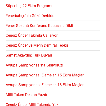
Süper Lig 22 Ekim Programı
Fenerbahçe’nin Gözü Derbide
Fener Gözünü Konferans Kupası’na Dikti
Cengiz Ünder Takımla Çalışıyor
Cengiz Ünder ve Merih Demiral Tepkisi
Samet Akaydin: Türk Duvarı
Avrupa Şampiyonası’na Gidiyoruz!
Avrupa Şampiyonası Elemeleri 15 Ekim Maçları
Avrupa Şampiyonası Elemeleri 13 Ekim Maçları
Milli Takım Destan Yazdı
Cengiz Ünder Milli Takımda Yok