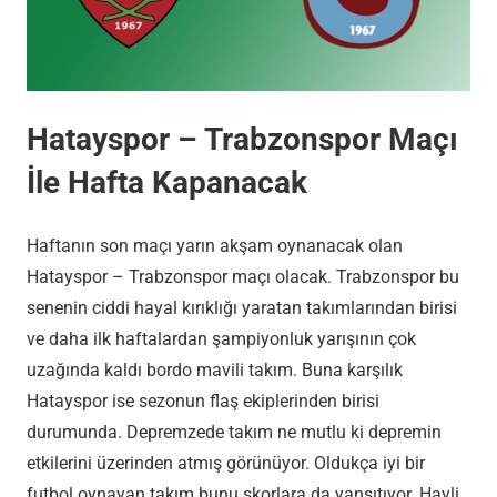
Hatayspor – Trabzonspor Maçı
İle Hafta Kapanacak
Haftanın son maçı yarın akşam oynanacak olan
Hatayspor – Trabzonspor maçı olacak. Trabzonspor bu
senenin ciddi hayal kırıklığı yaratan takımlarından birisi
ve daha ilk haftalardan şampiyonluk yarışının çok
uzağında kaldı bordo mavili takım. Buna karşılık
Hatayspor ise sezonun flaş ekiplerinden birisi
durumunda. Depremzede takım ne mutlu ki depremin
etkilerini üzerinden atmış görünüyor. Oldukça iyi bir
futbol oynayan takım bunu skorlara da yansıtıyor. Hayli