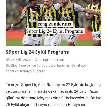
Süper Lig 24 Eylül Programı
24 Eylül 2023
CengizUnderFan
Blog
,
fenerbahçe
,
futbol
,
futbol haberleri
,
Genel
,
spor
haberleri
,
trendyol süper lig
Trendyol Süper Lig 6. hafta maçları 22 Eylül’de başlamış
ve dün oynanan 4 maçla devam etmişti. 24 Eylül Pazar
günü ise dört maç izleyecek yine futbolseverler. Hafta ise
25 Eylül akşamında oynanacak olan Hatayspor