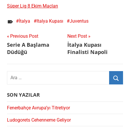
Süper Lig 8 Ekim Maçları
İtalya
Italya Kupası
Juventus
Yazı
Previous Post
Next Post
Serie A Başlama
İtalya Kupası
gezinmesi
Düdüğü
Finalisti Napoli
Search
for:
Ara
SON YAZILAR
Fenerbahçe Avrupa’yı Titretiyor
Ludogorets Cehenneme Geliyor