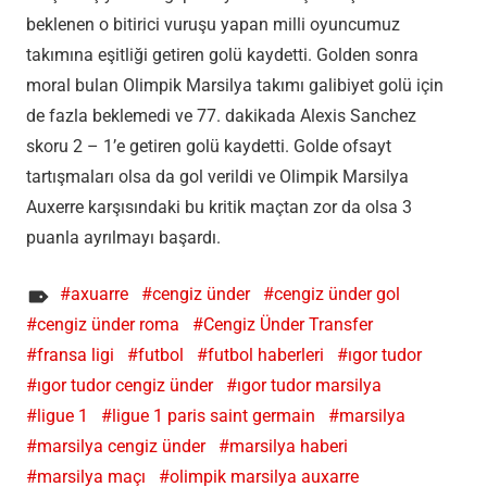
beklenen o bitirici vuruşu yapan milli oyuncumuz
takımına eşitliği getiren golü kaydetti. Golden sonra
moral bulan Olimpik Marsilya takımı galibiyet golü için
de fazla beklemedi ve 77. dakikada Alexis Sanchez
skoru 2 – 1’e getiren golü kaydetti. Golde ofsayt
tartışmaları olsa da gol verildi ve Olimpik Marsilya
Auxerre karşısındaki bu kritik maçtan zor da olsa 3
puanla ayrılmayı başardı.
axuarre
cengiz ünder
cengiz ünder gol
cengiz ünder roma
Cengiz Ünder Transfer
fransa ligi
futbol
futbol haberleri
ıgor tudor
ıgor tudor cengiz ünder
ıgor tudor marsilya
ligue 1
ligue 1 paris saint germain
marsilya
marsilya cengiz ünder
marsilya haberi
marsilya maçı
olimpik marsilya auxarre