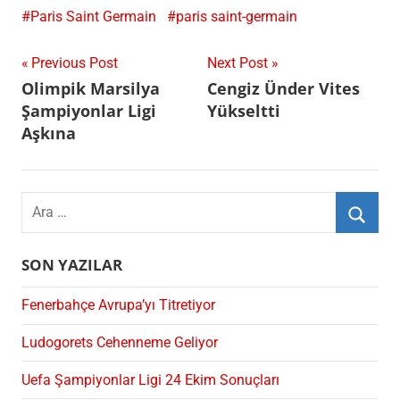
Paris Saint Germain
paris saint-germain
Yazı
Previous Post
Next Post
Olimpik Marsilya
Cengiz Ünder Vites
gezinmesi
Şampiyonlar Ligi
Yükseltti
Aşkına
Search
for:
Ara
SON YAZILAR
Fenerbahçe Avrupa’yı Titretiyor
Ludogorets Cehenneme Geliyor
Uefa Şampiyonlar Ligi 24 Ekim Sonuçları