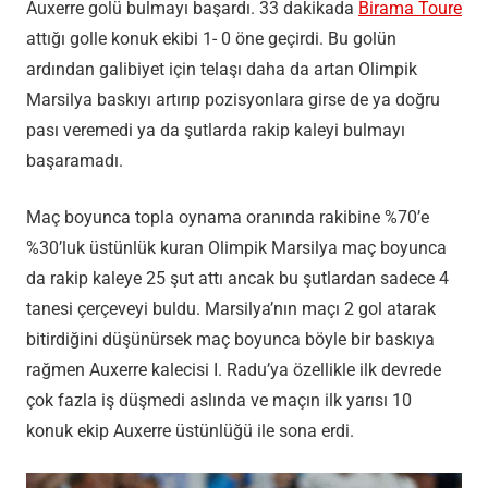
Auxerre golü bulmayı başardı. 33 dakikada
Birama Toure
attığı golle konuk ekibi 1- 0 öne geçirdi. Bu golün
ardından galibiyet için telaşı daha da artan Olimpik
Marsilya baskıyı artırıp pozisyonlara girse de ya doğru
pası veremedi ya da şutlarda rakip kaleyi bulmayı
başaramadı.
Maç boyunca topla oynama oranında rakibine %70’e
%30’luk üstünlük kuran Olimpik Marsilya maç boyunca
da rakip kaleye 25 şut attı ancak bu şutlardan sadece 4
tanesi çerçeveyi buldu. Marsilya’nın maçı 2 gol atarak
bitirdiğini düşünürsek maç boyunca böyle bir baskıya
rağmen Auxerre kalecisi I. Radu’ya özellikle ilk devrede
çok fazla iş düşmedi aslında ve maçın ilk yarısı 10
konuk ekip Auxerre üstünlüğü ile sona erdi.