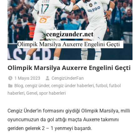
Olimpik Marsilya Auxerre Engelini Geçti
1 Mayıs 2023
CengizUnderFan
Blog
,
cengiz ünder
,
cengiz ünder haberleri
,
futbol
,
futbol
haberleri
,
Genel
,
spor haberleri
Cengiz Ünder’in formasını giydiği Olimpik Marsilya, milli
oyuncumuzun da gol attığı maçta Auxerre takımını
geriden gelerek 2 – 1 yenmeyi başardı.